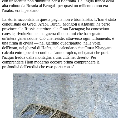
con un'identità non diminuita bensì ridefinita. La lingua franca della
alta cultura da Bosnia al Bengala per quasi un millennio non era
l'arabo; era il persiano.
La storia raccontata in questa pagina non è trionfalistia. L'Iran è stato
conquistato da Greci, Arabi, Turchi, Mongoli e Afghani; ha perso
province alla Russia e territori alla Gran Bretagna; ha conosciuto
carestie, rivoluzioni e una guerra di otto anni che ha segnato
un'intera generazione. Ciò che resiste, attraverso ogni turbamento, è
una firma di civiltà — nel giardino quadripartito, nella volta
dell'iwan, nel ghazal di Hafez, nel calendario che Omar Khayyam
calcolò entro pochi secondi dall'anno tropico, nel qanat che porta
l'acqua fredda dalla montagna a una città nel deserto. Per
comprendere l'Iran moderno occorre prima comprendere la
profondità dell'eredità che esso porta con sé.