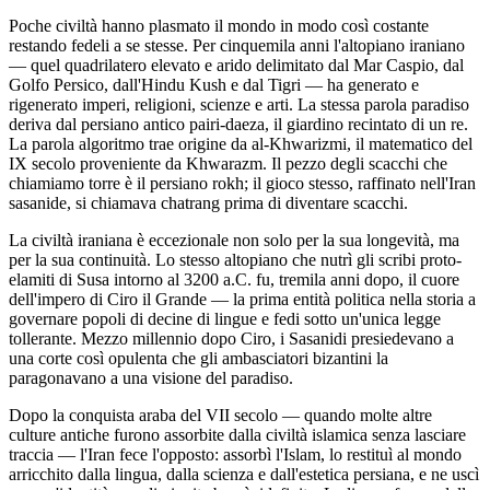
Poche civiltà hanno plasmato il mondo in modo così costante
restando fedeli a se stesse. Per cinquemila anni l'altopiano iraniano
— quel quadrilatero elevato e arido delimitato dal Mar Caspio, dal
Golfo Persico, dall'Hindu Kush e dal Tigri — ha generato e
rigenerato imperi, religioni, scienze e arti. La stessa parola paradiso
deriva dal persiano antico pairi-daeza, il giardino recintato di un re.
La parola algoritmo trae origine da al-Khwarizmi, il matematico del
IX secolo proveniente da Khwarazm. Il pezzo degli scacchi che
chiamiamo torre è il persiano rokh; il gioco stesso, raffinato nell'Iran
sasanide, si chiamava chatrang prima di diventare scacchi.
La civiltà iraniana è eccezionale non solo per la sua longevità, ma
per la sua continuità. Lo stesso altopiano che nutrì gli scribi proto-
elamiti di Susa intorno al 3200 a.C. fu, tremila anni dopo, il cuore
dell'impero di Ciro il Grande — la prima entità politica nella storia a
governare popoli di decine di lingue e fedi sotto un'unica legge
tollerante. Mezzo millennio dopo Ciro, i Sasanidi presiedevano a
una corte così opulenta che gli ambasciatori bizantini la
paragonavano a una visione del paradiso.
Dopo la conquista araba del VII secolo — quando molte altre
culture antiche furono assorbite dalla civiltà islamica senza lasciare
traccia — l'Iran fece l'opposto: assorbì l'Islam, lo restituì al mondo
arricchito dalla lingua, dalla scienza e dall'estetica persiana, e ne uscì