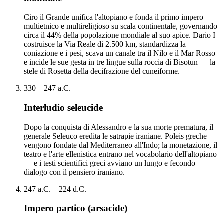
Ciro il Grande unifica l'altopiano e fonda il primo impero
multietnico e multireligioso su scala continentale, governando
circa il 44% della popolazione mondiale al suo apice. Dario I
costruisce la Via Reale di 2.500 km, standardizza la
coniazione e i pesi, scava un canale tra il Nilo e il Mar Rosso
e incide le sue gesta in tre lingue sulla roccia di Bisotun — la
stele di Rosetta della decifrazione del cuneiforme.
330 – 247 a.C.
Interludio seleucide
Dopo la conquista di Alessandro e la sua morte prematura, il
generale Seleuco eredita le satrapie iraniane. Poleis greche
vengono fondate dal Mediterraneo all'Indo; la monetazione, il
teatro e l'arte ellenistica entrano nel vocabolario dell'altopiano
— e i testi scientifici greci avviano un lungo e fecondo
dialogo con il pensiero iraniano.
247 a.C. – 224 d.C.
Impero partico (arsacide)