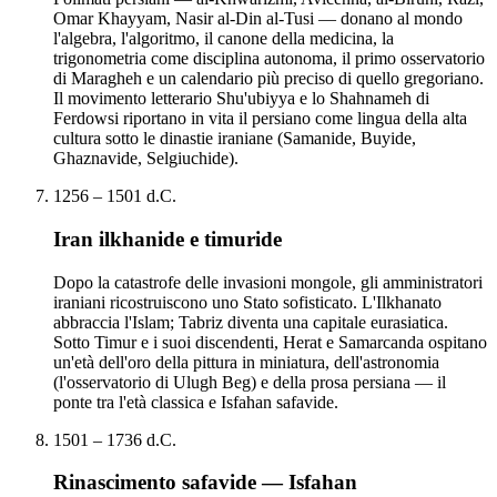
Omar Khayyam, Nasir al-Din al-Tusi — donano al mondo
l'algebra, l'algoritmo, il canone della medicina, la
trigonometria come disciplina autonoma, il primo osservatorio
di Maragheh e un calendario più preciso di quello gregoriano.
Il movimento letterario Shu'ubiyya e lo Shahnameh di
Ferdowsi riportano in vita il persiano come lingua della alta
cultura sotto le dinastie iraniane (Samanide, Buyide,
Ghaznavide, Selgiuchide).
1256 – 1501 d.C.
Iran ilkhanide e timuride
Dopo la catastrofe delle invasioni mongole, gli amministratori
iraniani ricostruiscono uno Stato sofisticato. L'Ilkhanato
abbraccia l'Islam; Tabriz diventa una capitale eurasiatica.
Sotto Timur e i suoi discendenti, Herat e Samarcanda ospitano
un'età dell'oro della pittura in miniatura, dell'astronomia
(l'osservatorio di Ulugh Beg) e della prosa persiana — il
ponte tra l'età classica e Isfahan safavide.
1501 – 1736 d.C.
Rinascimento safavide — Isfahan