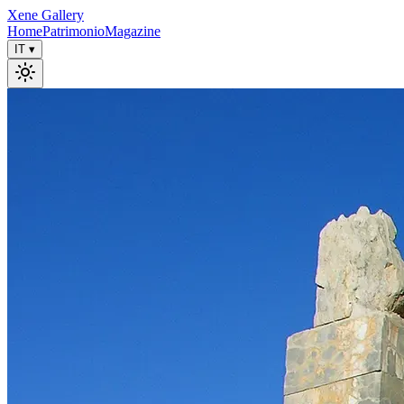
Xene Gallery
Home
Patrimonio
Magazine
IT
▾