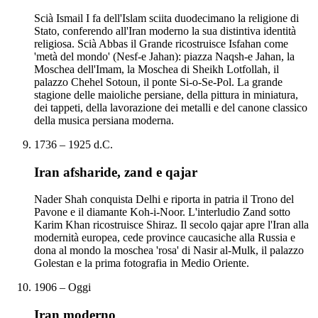
Scià Ismail I fa dell'Islam sciita duodecimano la religione di
Stato, conferendo all'Iran moderno la sua distintiva identità
religiosa. Scià Abbas il Grande ricostruisce Isfahan come
'metà del mondo' (Nesf-e Jahan): piazza Naqsh-e Jahan, la
Moschea dell'Imam, la Moschea di Sheikh Lotfollah, il
palazzo Chehel Sotoun, il ponte Si-o-Se-Pol. La grande
stagione delle maioliche persiane, della pittura in miniatura,
dei tappeti, della lavorazione dei metalli e del canone classico
della musica persiana moderna.
1736 – 1925 d.C.
Iran afsharide, zand e qajar
Nader Shah conquista Delhi e riporta in patria il Trono del
Pavone e il diamante Koh-i-Noor. L'interludio Zand sotto
Karim Khan ricostruisce Shiraz. Il secolo qajar apre l'Iran alla
modernità europea, cede province caucasiche alla Russia e
dona al mondo la moschea 'rosa' di Nasir al-Mulk, il palazzo
Golestan e la prima fotografia in Medio Oriente.
1906 – Oggi
Iran moderno