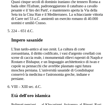
Quasi cinque secoli di dominio iraniano che tennero Roma a
bada oltre l'Eufrate, padroneggiarono il catafrano a cavallo
pesante e il 'tiro dei Parti', e mantennero aperta la Via della
Seta tra la Cina Han e il Mediterraneo. La schiacciante vittoria
di Carre nel 53 a.C. annientò un esercito romano di 40.000
uomini e umiliò Crasso.
224 – 651 d.C.
Impero sasanide
L'Iran tardo-antico al suo zenit. La cultura di corte
zoroastriana, il diritto codificato, i vasi d'argento cesellati con
scene di caccia reale, i monumentali rilievi rupestri di Naqsh-e
Rostam e Bishapur, e un linguaggio architettonico di iwan e
cupole su pennacchi che avrebbe plasmato ogni futura
moschea persiana. L'università sasanide di Gondishapur
conservò la medicina e l'astronomia greche, indiane e
persiane.
VIII – XIII sec. d.C.
Età dell'oro islamica
Polimati persiani — al-Khwarizmi, Avicenna, al-Biruni, Razi,