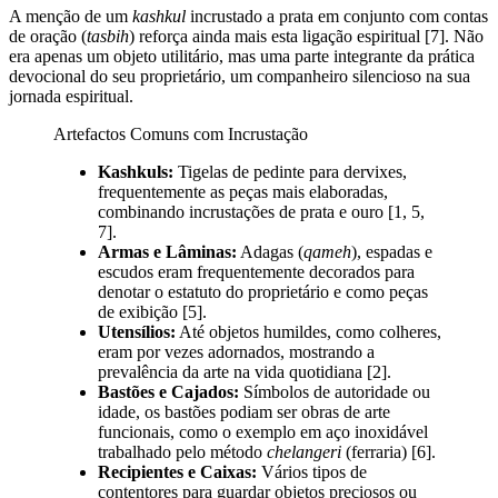
A menção de um
kashkul
incrustado a prata em conjunto com contas
de oração (
tasbih
) reforça ainda mais esta ligação espiritual [7]. Não
era apenas um objeto utilitário, mas uma parte integrante da prática
devocional do seu proprietário, um companheiro silencioso na sua
jornada espiritual.
Artefactos Comuns com Incrustação
Kashkuls:
Tigelas de pedinte para dervixes,
frequentemente as peças mais elaboradas,
combinando incrustações de prata e ouro [1, 5,
7].
Armas e Lâminas:
Adagas (
qameh
), espadas e
escudos eram frequentemente decorados para
denotar o estatuto do proprietário e como peças
de exibição [5].
Utensílios:
Até objetos humildes, como colheres,
eram por vezes adornados, mostrando a
prevalência da arte na vida quotidiana [2].
Bastões e Cajados:
Símbolos de autoridade ou
idade, os bastões podiam ser obras de arte
funcionais, como o exemplo em aço inoxidável
trabalhado pelo método
chelangeri
(ferraria) [6].
Recipientes e Caixas:
Vários tipos de
contentores para guardar objetos preciosos ou