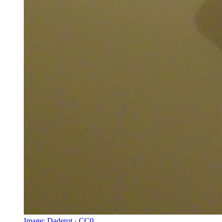
Image:
Daderot · CC0