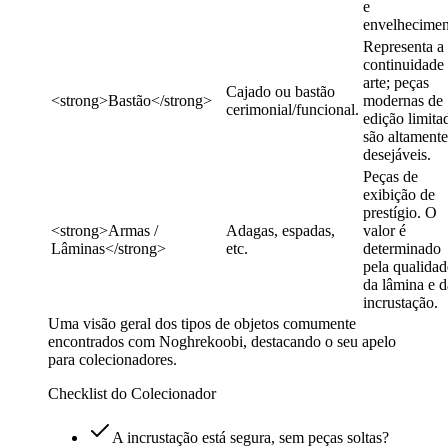
e
envelhecimen
Representa a
continuidade
arte; peças
Cajado ou bastão
<strong>Bastão</strong>
modernas de
cerimonial/funcional.
edição limita
são altamente
desejáveis.
Peças de
exibição de
prestígio. O
<strong>Armas /
Adagas, espadas,
valor é
Lâminas</strong>
etc.
determinado
pela qualidad
da lâmina e d
incrustação.
Uma visão geral dos tipos de objetos comumente
encontrados com Noghrekoobi, destacando o seu apelo
para colecionadores.
Checklist do Colecionador
A incrustação está segura, sem peças soltas?