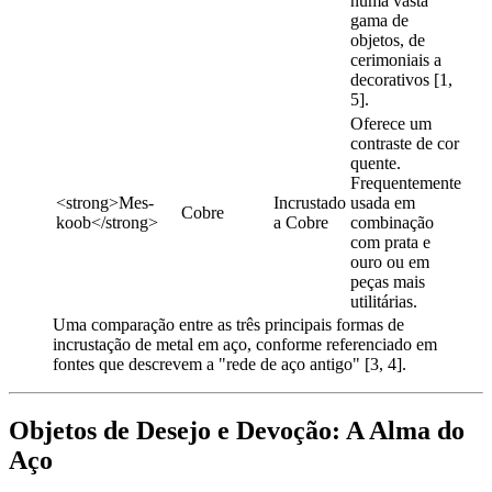
numa vasta
gama de
objetos, de
cerimoniais a
decorativos [1,
5].
Oferece um
contraste de cor
quente.
Frequentemente
<strong>Mes-
Incrustado
usada em
Cobre
koob</strong>
a Cobre
combinação
com prata e
ouro ou em
peças mais
utilitárias.
Uma comparação entre as três principais formas de
incrustação de metal em aço, conforme referenciado em
fontes que descrevem a "rede de aço antigo" [3, 4].
Objetos de Desejo e Devoção: A Alma do
Aço