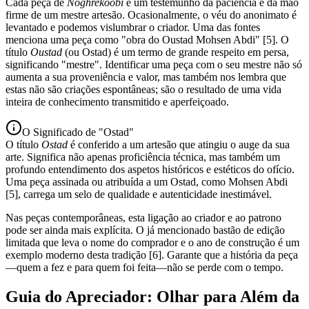
Cada peça de
Noghrekoobi
é um testemunho da paciência e da mão
firme de um mestre artesão. Ocasionalmente, o véu do anonimato é
levantado e podemos vislumbrar o criador. Uma das fontes
menciona uma peça como "obra do Oustad Mohsen Abdi" [5]. O
título
Oustad
(ou Ostad) é um termo de grande respeito em persa,
significando "mestre". Identificar uma peça com o seu mestre não só
aumenta a sua proveniência e valor, mas também nos lembra que
estas não são criações espontâneas; são o resultado de uma vida
inteira de conhecimento transmitido e aperfeiçoado.
O Significado de "Ostad"
O título
Ostad
é conferido a um artesão que atingiu o auge da sua
arte. Significa não apenas proficiência técnica, mas também um
profundo entendimento dos aspetos históricos e estéticos do ofício.
Uma peça assinada ou atribuída a um Ostad, como Mohsen Abdi
[5], carrega um selo de qualidade e autenticidade inestimável.
Nas peças contemporâneas, esta ligação ao criador e ao patrono
pode ser ainda mais explícita. O já mencionado bastão de edição
limitada que leva o nome do comprador e o ano de construção é um
exemplo moderno desta tradição [6]. Garante que a história da peça
—quem a fez e para quem foi feita—não se perde com o tempo.
Guia do Apreciador: Olhar para Além da