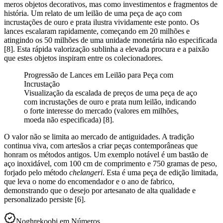
meros objetos decorativos, mas como investimentos e fragmentos de
história. Um relato de um leilão de uma peça de aço com
incrustações de ouro e prata ilustra vividamente este ponto. Os
lances escalaram rapidamente, começando em 20 milhões e
atingindo os 50 milhões de uma unidade monetária não especificada
[8]. Esta rápida valorização sublinha a elevada procura e a paixão
que estes objetos inspiram entre os colecionadores.
Progressão de Lances em Leilão para Peça com
Incrustação
Visualização da escalada de preços de uma peça de aço
com incrustações de ouro e prata num leilão, indicando
o forte interesse do mercado (valores em milhões,
moeda não especificada) [8].
O valor não se limita ao mercado de antiguidades. A tradição
continua viva, com artesãos a criar peças contemporâneas que
honram os métodos antigos. Um exemplo notável é um bastão de
aço inoxidável, com 100 cm de comprimento e 750 gramas de peso,
forjado pelo método
chelangeri
. Esta é uma peça de edição limitada,
que leva o nome do encomendador e o ano de fabrico,
demonstrando que o desejo por artesanato de alta qualidade e
personalizado persiste [6].
Noghrekoobi em Números