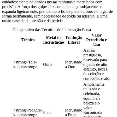
cuidadosamente colocados nessas ranhuras e martelados com
precisão. A força dos golpes faz com que o aço subjacente se
expanda ligeiramente, prendendo o fio de prata ou ouro no lugar de
forma permanente, sem necessidade de solda ou adesivo. É uma
união nascida da pressão e da perícia.
Comparativo das Técnicas de Incrustação Persa
Valor
Metal de
Tradução
Técnica
Percebido e
Incrustação
Literal
Uso
A mais
prestigiosa,
reservada para
<strong>Tala-
Incrustado
Ouro
objetos de alto
koob</strong>
a Ouro
estatuto, peças
de coleção e
comissões reais.
Amplamente
utilizada e
celebrada,
equilibra a
beleza e o
valor.
<strong>Noghre-
Incrustado
Prata
Encontrada
koob</strong>
a Prata