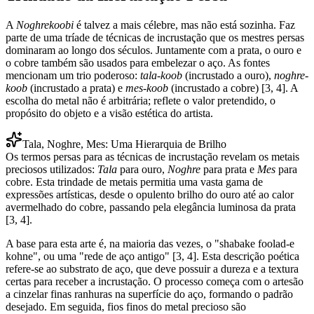
A
Noghrekoobi
é talvez a mais célebre, mas não está sozinha. Faz
parte de uma tríade de técnicas de incrustação que os mestres persas
dominaram ao longo dos séculos. Juntamente com a prata, o ouro e
o cobre também são usados para embelezar o aço. As fontes
mencionam um trio poderoso:
tala-koob
(incrustado a ouro),
noghre-
koob
(incrustado a prata) e
mes-koob
(incrustado a cobre) [3, 4]. A
escolha do metal não é arbitrária; reflete o valor pretendido, o
propósito do objeto e a visão estética do artista.
Tala, Noghre, Mes: Uma Hierarquia de Brilho
Os termos persas para as técnicas de incrustação revelam os metais
preciosos utilizados:
Tala
para ouro,
Noghre
para prata e
Mes
para
cobre. Esta trindade de metais permitia uma vasta gama de
expressões artísticas, desde o opulento brilho do ouro até ao calor
avermelhado do cobre, passando pela elegância luminosa da prata
[3, 4].
A base para esta arte é, na maioria das vezes, o "shabake foolad-e
kohne", ou uma "rede de aço antigo" [3, 4]. Esta descrição poética
refere-se ao substrato de aço, que deve possuir a dureza e a textura
certas para receber a incrustação. O processo começa com o artesão
a cinzelar finas ranhuras na superfície do aço, formando o padrão
desejado. Em seguida, fios finos do metal precioso são