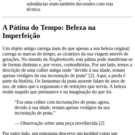
substâncias eram também decorados com esta
técnica.
A Pátina do Tempo: Beleza na
Imperfeição
Um objeto antigo carrega mais do que apenas a sua beleza original;
carrega as marcas do tempo, as cicatrizes da sua viagem através de
gerações. No mundo da
Noghrekoobi
, esta pátina pode manifestar-se
de formas distintas e, por vezes, contraditórias. Por um lado, temos a
descrição de uma colher antiga onde "devido à sua idade, restam
apenas vestígios da sua incrustação de prata" [2]. Aqui, a perda é
parte da história. Os fantasmas da prata ausente falam de anos de
uso, de mãos que a seguraram e de refeições que serviu. A beleza
reside naquilo que permanece e na imaginação do que foi.
“
Era uma colher com incrustações de prata; agora,
devido à sua idade, restam apenas vestígios da sua
incrustação de prata.
”
—
Observação sobre uma peça envelhecida [2]
Por outro lado, um entusiasta descreve um
kashkul
como um