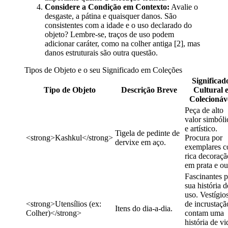
Considere a Condição em Contexto:
Avalie o
desgaste, a pátina e quaisquer danos. São
consistentes com a idade e o uso declarado do
objeto? Lembre-se, traços de uso podem
adicionar caráter, como na colher antiga [2], mas
danos estruturais são outra questão.
Tipos de Objeto e o seu Significado em Coleções
Significad
Tipo de Objeto
Descrição Breve
Cultural 
Colecionáv
Peça de alto
valor simbóli
e artístico.
Tigela de pedinte de
<strong>Kashkul</strong>
Procura por
dervixe em aço.
exemplares 
rica decoraçã
em prata e ou
Fascinantes p
sua história d
uso. Vestígio
<strong>Utensílios (ex:
de incrustaçã
Itens do dia-a-dia.
Colher)</strong>
contam uma
história de vi