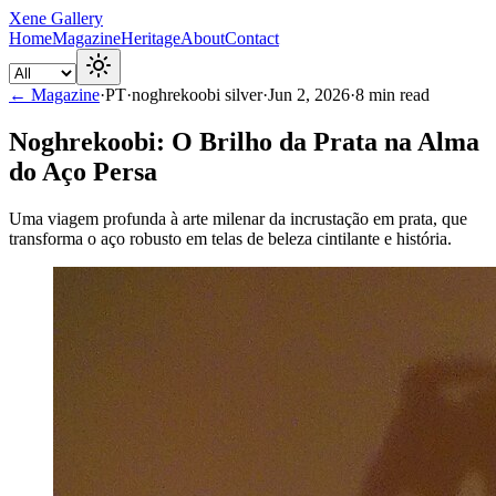
Xene Gallery
Home
Magazine
Heritage
About
Contact
← Magazine
·
PT
·
noghrekoobi silver
·
Jun 2, 2026
·
8
min read
Noghrekoobi: O Brilho da Prata na Alma
do Aço Persa
Uma viagem profunda à arte milenar da incrustação em prata, que
transforma o aço robusto em telas de beleza cintilante e história.