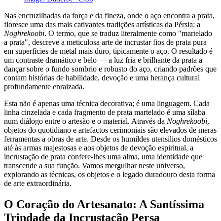
Nas encruzilhadas da força e da fineza, onde o aço encontra a prata,
floresce uma das mais cativantes tradições artísticas da Pérsia: a
Noghrekoobi
. O termo, que se traduz literalmente como "martelado
a prata", descreve a meticulosa arte de incrustar fios de prata pura
em superfícies de metal mais duro, tipicamente o aço. O resultado é
um contraste dramático e belo — a luz fria e brilhante da prata a
dançar sobre o fundo sombrio e robusto do aço, criando padrões que
contam histórias de habilidade, devoção e uma herança cultural
profundamente enraizada.
Esta não é apenas uma técnica decorativa; é uma linguagem. Cada
linha cinzelada e cada fragmento de prata martelado é uma sílaba
num diálogo entre o artesão e o material. Através da
Noghrekoobi
,
objetos do quotidiano e artefactos cerimoniais são elevados de meras
ferramentas a obras de arte. Desde os humildes utensílios domésticos
até às armas majestosas e aos objetos de devoção espiritual, a
incrustação de prata confere-lhes uma alma, uma identidade que
transcende a sua função. Vamos mergulhar neste universo,
explorando as técnicas, os objetos e o legado duradouro desta forma
de arte extraordinária.
O Coração do Artesanato: A Santíssima
Trindade da Incrustação Persa