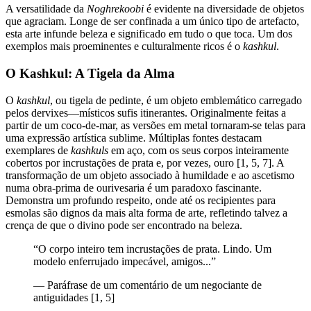
A versatilidade da
Noghrekoobi
é evidente na diversidade de objetos
que agraciam. Longe de ser confinada a um único tipo de artefacto,
esta arte infunde beleza e significado em tudo o que toca. Um dos
exemplos mais proeminentes e culturalmente ricos é o
kashkul
.
O Kashkul: A Tigela da Alma
O
kashkul
, ou tigela de pedinte, é um objeto emblemático carregado
pelos dervixes—místicos sufis itinerantes. Originalmente feitas a
partir de um coco-de-mar, as versões em metal tornaram-se telas para
uma expressão artística sublime. Múltiplas fontes destacam
exemplares de
kashkuls
em aço, com os seus corpos inteiramente
cobertos por incrustações de prata e, por vezes, ouro [1, 5, 7]. A
transformação de um objeto associado à humildade e ao ascetismo
numa obra-prima de ourivesaria é um paradoxo fascinante.
Demonstra um profundo respeito, onde até os recipientes para
esmolas são dignos da mais alta forma de arte, refletindo talvez a
crença de que o divino pode ser encontrado na beleza.
“
O corpo inteiro tem incrustações de prata. Lindo. Um
modelo enferrujado impecável, amigos...
”
—
Paráfrase de um comentário de um negociante de
antiguidades [1, 5]