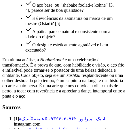
O aço base, ou "shabake foolad-e kohne" [3,
4], parece ser de boa qualidade?
Há evidências da assinatura ou marca de um
mestre (Ostad)? [5]
A pátina parece natural e consistente com a
idade do objeto?
O design é esteticamente agradável e bem
executado?
Em última análise, a
Noghrekoobi
é uma celebração da
transformação. É a prova de que, com habilidade e visão, o aço frio
e inflexível pode tornar-se o portador de uma beleza delicada e
cintilante. Cada objeto, seja ele um
kashkul
resplandecente ou uma
colher desbotada pelo tempo, é um capítulo na longa e rica história
do artesanato persa. É uma arte que nos convida a olhar mais de
perto, a tocar com reverência e a apreciar a dança intemporal entre a
prata e o aço.
Sources
[
1
]
#انتیک_امپراتور_۰۹۳۶۴۰۳۰۷۶۲ #عتیقه #آنتیک
·
instagram.com