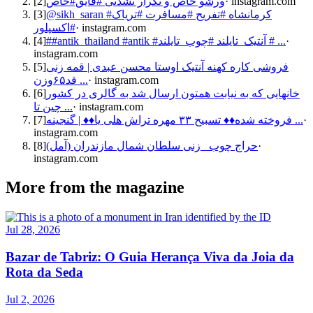
[
2
]
ورشو خاص و تکرار نشدنی #قایق#خاص
·
instagram.com
[
3
]
@sikh_saran #کرمانشاه #تفریح #مسافرت #تریاک
#اکسپلور
·
instagram.com
[
4
]
##antik_thailand #antik #آنتیک_تایلند #چوب_تایلند # ...
·
instagram.com
[
5
]
قمه زنی‎ | ‎فروشی کاره کهنه آنتیک اوستا محسن عبدی
قد۶۵وزن ...
·
instagram.com
[
6
]
خانهایی که به نیابت همتون ارسال شد به گالری در کشور
چین تا ...
·
instagram.com
[
7
]
‎گنجینه‎ | ‎♦️♦️فروخته شده♦️♦️ تسبیح ۳۳ مهره تراش هلی یا ...
·
instagram.com
[
8
]
حراج چوب _زنی سلطان شمال مازندران (آمل)
·
instagram.com
More from the magazine
Jul 28, 2026
Bazar de Tabriz: O Guia Herança Viva da Joia da
Rota da Seda
Jul 2, 2026