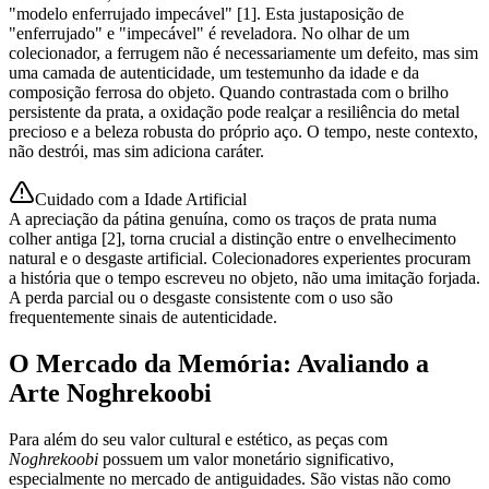
"modelo enferrujado impecável" [1]. Esta justaposição de
"enferrujado" e "impecável" é reveladora. No olhar de um
colecionador, a ferrugem não é necessariamente um defeito, mas sim
uma camada de autenticidade, um testemunho da idade e da
composição ferrosa do objeto. Quando contrastada com o brilho
persistente da prata, a oxidação pode realçar a resiliência do metal
precioso e a beleza robusta do próprio aço. O tempo, neste contexto,
não destrói, mas sim adiciona caráter.
Cuidado com a Idade Artificial
A apreciação da pátina genuína, como os traços de prata numa
colher antiga [2], torna crucial a distinção entre o envelhecimento
natural e o desgaste artificial. Colecionadores experientes procuram
a história que o tempo escreveu no objeto, não uma imitação forjada.
A perda parcial ou o desgaste consistente com o uso são
frequentemente sinais de autenticidade.
O Mercado da Memória: Avaliando a
Arte Noghrekoobi
Para além do seu valor cultural e estético, as peças com
Noghrekoobi
possuem um valor monetário significativo,
especialmente no mercado de antiguidades. São vistas não como