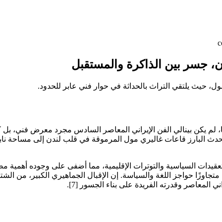
c
ن، جسر بين الذاكرة والمستقبل
ل، حيث يلتقي التراث بالحداثة في حوار فني عابر للحدود.
عميق، "بجذوري" (With My Roots)، حوّل هذا الحدث البارز قاعات غاليري مول المرموقة في قلب
، متجاوزًا حواجز اللغة والسياسة. إن الإقبال الجماهيري الكبير، من ال
ني المعاصر وقدرته الفريدة على بناء الجسور [7].