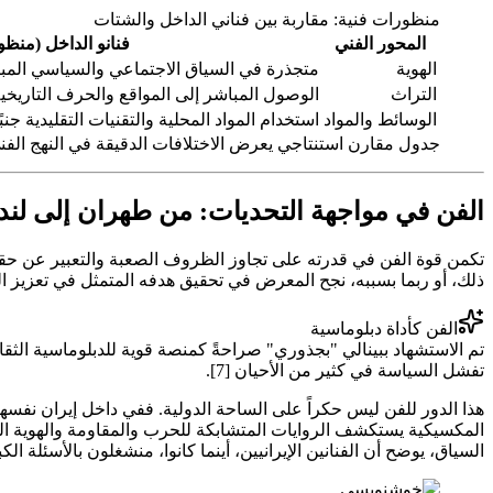
منظورات فنية: مقاربة بين فناني الداخل والشتات
المحور الفني
فنانو الداخل (منظو
الهوية
متجذرة في السياق الاجتماعي والسياسي المباشر
التراث
الوصول المباشر إلى المواقع والحرف التاريخي
الوسائط والمواد
استخدام المواد المحلية والتقنيات التقليدية جنب
جدول مقارن استنتاجي يعرض الاختلافات الدقيقة في النهج الفني 
الفن في مواجهة التحديات: من طهران إلى لند
ذلك، أو ربما بسببه، نجح المعرض في تحقيق هدفه المتمثل في تعزيز الحو
الفن كأداة دبلوماسية
تم الاستشهاد ببينالي "بجذوري" صراحةً كمنصة قوية للدبلوماسية الث
تفشل السياسة في كثير من الأحيان [7].
هذا الدور للفن ليس حكراً على الساحة الدولية. ففي داخل إيران نفسها
السياق، يوضح أن الفنانين الإيرانيين، أينما كانوا، منشغلون بالأسئلة ال