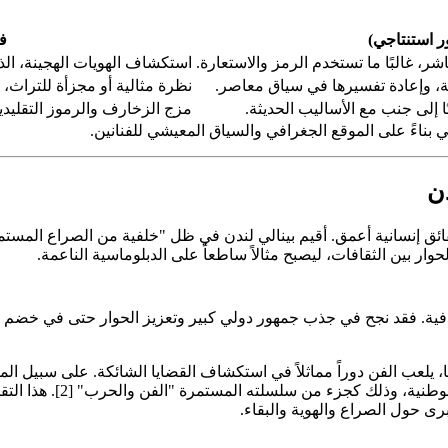
ر استنتاجي)
ف
، غالبًا ما تستخدم الرمز والاستعارة.
استكشاف الهويات الهجينة، الذا
ة، وإعادة تفسيرها في سياق معاصر.
نظرة مثالية أو مجزأة للتراث، غ
ًا إلى جنب مع الأساليب الحديثة.
مزج الزخارف والرموز التقليدية 
بناءً على الموقع الجغرافي والسياق المعيشي للفنانين.
ن
ار بين الثقافات، ليصبح مثالاً ساطعاً على الدبلوماسية الناعمة.
قافية. فقد نجح في جذب جمهور دولي كبير وتعزيز الحوار حتى في خضم ا
، يلعب الفن دوراً مماثلاً في استكشاف القضايا الشائكة. على سبيل الم
المكسيكية يستكشف الرواي
كبرى حول الصراع والهوية والبقاء.