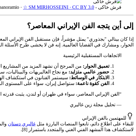
فرش خاکی - panoramio
☆ SM MIRHOSSEINI · CC BY 3.0
·
إلى أين يتجه الفن الإيراني المعاصر؟
إذا كان بينالي "بجذوري" يمثل مؤشراً، فإن مستقبل الفن الإيراني ا
الحوار، ومشارك في القضايا العالمية. إنه فن لا يخشى طرح الأسئلة ال
الاتجاهات المستقبلية الرئيسية
تعميق الحوار:
من المرجح أن نشهد المزيد من المشاريع التع
حضور عالمي متزايد:
مع نجاح الغاليريهات والبيناليات، س
الابتكار في الوسائط:
سيستمر الفنانون في استكشاف الهويات
الفن كقوة ناعمة:
ستواصل إيران، سواء على المستوى الرسم
“
الفن الإيراني المعاصر، سواء في طهران أو لندن، يثبت قدرته ا
—
تحليل مجلة زين غاليري
للمهتمين بالفن الإيراني
للبقاء على اطلاع دائم، تابعوا المنصات البارزة مثل
غاليري دستان
والم
لاستكشاف هذا المشهد الفني الغني والمتجدد باستمرار [8].