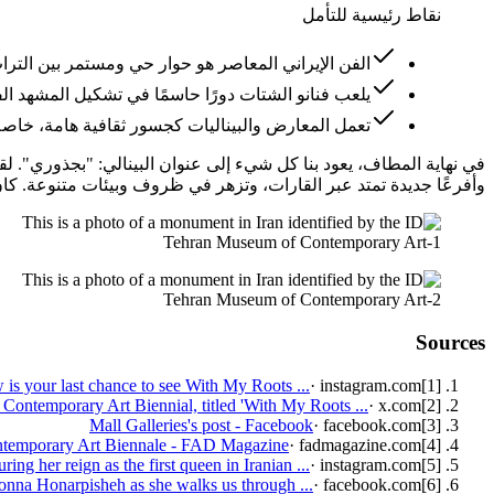
نقاط رئيسية للتأمل
الفن الإيراني المعاصر هو حوار حي ومستمر بين التراث 
يلعب فنانو الشتات دورًا حاسمًا في تشكيل المشهد الفن
تعمل المعارض والبيناليات كجسور ثقافية هامة، خاصة
في نهاية المطاف، يعود بنا كل شيء إلى عنوان البينالي: "بجذوري". 
وأفرعًا جديدة تمتد عبر القارات، وتزهر في ظروف وبيئات متنوعة. كان بينالي لندن 2026 شهادة على هذه الحيوية المزدهرة، وتذكيراً بأن الفن، في جوهره، هو احتفاء بالحياة وا
Tehran Museum of Contemporary Art-1
Tehran Museum of Contemporary Art-2
Sources
 is your last chance to see With My Roots ...
·
instagram.com
]
1
[
 Contemporary Art Biennial, titled 'With My Roots ...
·
x.com
]
2
[
Mall Galleries's post - Facebook
·
facebook.com
]
3
[
emporary Art Biennale - FAD Magazine
·
fadmagazine.com
]
4
[
ng her reign as the first queen in Iranian ...
·
instagram.com
]
5
[
onna Honarpisheh as she walks us through ...
·
facebook.com
]
6
[