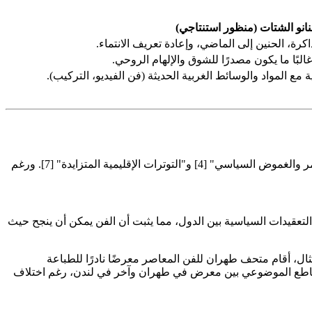
نانو الشتات (منظور استنتاجي)
كرة، الحنين إلى الماضي، وإعادة تعريف الانتماء.
البًا ما يكون مصدرًا للشوق والإلهام الروحي.
مع المواد والوسائط الغربية الحديثة (فن الفيديو، التركيب).
تكمن قوة الفن في قدرته على تجاوز الظروف الصعبة والتعبير عن حقائق إنسانية أعمق. أقيم بينالي لندن في ظل "خلفية من الصراع المستمر والغموض السياسي" [4] و"التوترات الإقليمية المتزايدة" [7]. ورغم
لتعقيدات السياسية بين الدول، مما يثبت أن الفن يمكن أن ينجح حيث
ثال، أقام متحف طهران للفن المعاصر معرضًا نادرًا للطباعة
ات المتشابكة للحرب والمقاومة والهوية الوطنية، وذلك كجزء من سلسلته المستمرة "الفن والحرب" [2]. هذا التقاطع الموضوعي بين معرض في طهران وآخر في لندن، رغم اختلاف