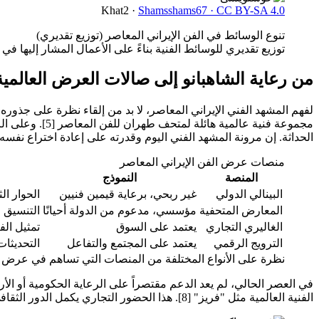
Khat2
·
Shamsshams67 · CC BY-SA 4.0
تنوع الوسائط في الفن الإيراني المعاصر (توزيع تقديري)
توزيع تقديري للوسائط الفنية بناءً على الأعمال المشار إليها في 
من رعاية الشاهبانو إلى صالات العرض العالمية
لفهم المشهد الفني الإيراني المعاصر، لا بد من إلقاء نظرة على جذو
مجموعة فنية عا
الحداثة. إن مرونة المشهد الفني اليوم وقدرته على إعادة اختراع نفسه
منصات عرض الفن الإيراني المعاصر
المنصة
النموذج
البينالي الدولي
غير ربحي، برعاية قيمين فنيين
الحوار ال
المعارض المتحفية
مؤسسي، مدعوم من الدولة أحيانًا
التنسيق 
الغاليري التجاري
يعتمد على السوق
تمثيل الف
الترويج الرقمي
يعتمد على المجتمع والتفاعل
التحديثات
نظرة على الأنواع المختلفة من المنصات التي تساهم في عرض وتر
في العصر الحالي، لم يعد الدعم مقتصراً على الرعاية الحكومية أو الأ
الفنية العالمية مثل "فريز" [8]. هذا الحضور التجاري يكمل الدور الثقافي الذي تلعبه البيناليات والمتاحف، ويوفر للفنانين سبلًا للاستدامة المهنية والوصول إلى جمهور أوسع من المقتنين.