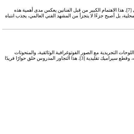
الأرقام أعلاه، المستقاة من تقارير حول الحدث، تكشف عن حجم الجهد المبذول وعن عملية الاختيار الصارمة التي أشرفت عليها أمانة البينالي [7]. هذا الاهتمام الكبير من قبل الفنانين يعكس مدى أهمية هذه
ة، بل أصبح جزءًا لا يتجزأ من المشهد الفني العالمي، يجذب انتباه
لوحات التجريدية مع الصور الفوتوغرافية الوثائقية، والمنحوتات
الحديثة مع أعمال الفيديو والتركيبات الفنية المعقدة [4]. والأكثر إثارة للاهتمام، هو دمج هذه الأعمال المعاصرة مع قطع فنية أثرية، ومنسوجات، وقطع سيراميك تقليدية [3]. هذا التجاور المدروس خلق حوارًا فريدًا