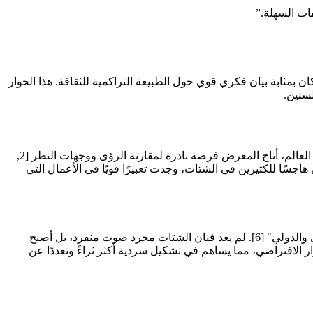
فات السهلة.
”
القطع الأثرية والمنسوجات التقليدية [3] لم يكن مجرد خيار جمالي. لقد كان بمثابة بيان فكري قوي حول الطبيعة التراكمية للثقافة. هذا الحوار
لسنين.
كان أحد أبرز محاور البينالي هو تركيزه على تجربة الشتات الإيراني. من خلال جمع فنانين مقيمين في إيران وآخرين يعيشون في مختلف أنحاء العالم، أتاح المعرض فرصة نادرة لمقارنة الرؤى ووجهات النظر [2,
هاجسًا للكثيرين في الشتات، وجدت تعبيرًا قويًا في الأعمال التي
يعكس هذا التوجه العام ما وصفته القيمة الفنية دونا هوناربيشه بأنه "مسوحات قوية وانتقائية وأنيقة للفن المعاصر في الشتات الإيراني المحلي والدولي" [6]. لم يعد فنان الشتات مجرد صوت منفرد، بل أصبح
ر الافتراضي، مما يساهم في تشكيل سردية أكثر ثراءً وتعددًا عن