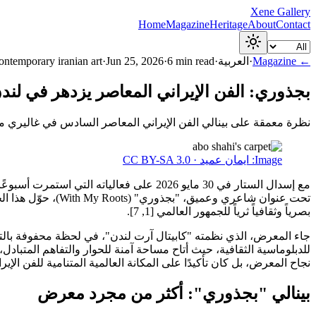
Xene Gallery
Home
Magazine
Heritage
About
Contact
← Magazine
·
العربية
·
min read
6
·
Jun 25, 2026
·
ontemporary iranian art
بجذوري: الفن الإيراني المعاصر يزدهر في لند
نظرة معمقة على بينالي الفن الإيراني المعاصر السادس في غاليري مو
Image:
ایمان عمید · CC BY-SA 3.0
تحت عنوان شاعري و
بصرياً وثقافياً ثرياً للجمهور العالمي [1, 7].
للدبلوماسية الثقافية، حيث أتاح مساحة آمنة للحوار والتفاهم المتبادل
نجاح المعرض، بل كان تأكيدًا على المكانة العالمية المتنامية للفن الإيرا
بينالي "بجذوري": أكثر من مجرد معرض