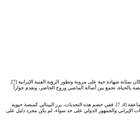
مع إسدال الستار في 30 مايو 2026 على فعالياته التي استمرت أسبوعًا، لم يكن بينالي الفن الإيراني المعاصر السادس مجرد معرض فني، بل كان بمثابة شهادة حية على مرونة وتطور الرؤية الفنية الإيرانية [7].
 لندن إلى مساحة نابضة بالحياة، تجمع بين أصالة الماضي وروح الحاضر، وتقدم حواراً
جاء المعرض، الذي نظمته "كابيتال آرت لندن"، في لحظة محفوفة بالتعقيدات السياسية والتوترات الإقليمية، مما أضفى على وجوده أهمية مضاعفة [4, 7]. ففي خضم هذه التحديات، برز البينالي كمنصة حيوية
شتات الإيراني والجمهور الدولي على حد سواء، لم يكن مجرد دليل على