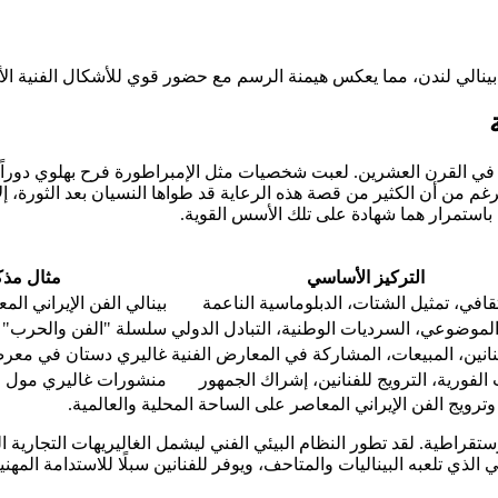
بينالي لندن، مما يعكس هيمنة الرسم مع حضور قوي للأشكال الفنية الأخرى [
ره في القرن العشرين. لعبت شخصيات مثل الإمبراطورة فرح بهلوي دورا
لمية هائلة لمتحف طهران للفن المعاصر [5]. وعلى الرغم من أن الكثير من قصة هذه الرعاية قد طواها 
 باستمرار هما شهادة على تلك الأسس القوية.
التركيز الأساسي
مثال مذك
ثقافي، تمثيل الشتات، الدبلوماسية الناعمة
بينالي الفن الإيراني الم
الموضوعي، السرديات الوطنية، التبادل الدولي
سلسلة "الفن والحرب" ف
نانين، المبيعات، المشاركة في المعارض الفنية
غاليري دستان في معرض 
 الفورية، الترويج للفنانين، إشراك الجمهور
منشورات غاليري مول على 
ويج الفن الإيراني المعاصر على الساحة المحلية والعالمية.
رستقراطية. لقد تطور النظام البيئي الفني ليشمل الغاليريهات التجارية