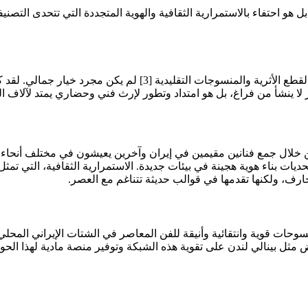
 هو احتفاء بالاستمرارية الثقافية والهوية المتجددة التي تتحدى التصني
إن قرار المنسقين الفنيين بوضع الأعمال المعاصرة جنبًا إلى جنب مع 
 لا ينشأ من فراغ، بل هو امتداد وتطور لإرث فني وحضاري يمتد لآلاف ا
ات بناء هوية هجينة في بيئات جديدة. الاستمرارية الثقافية، التي تمثل 
رف، ولكنها تقدمها في قوالب حديثة تتناغم مع العصر.
 مثل بينالي لندن على تقوية هذه الشبكة وتوفير منصة مادية لهذا الحوا