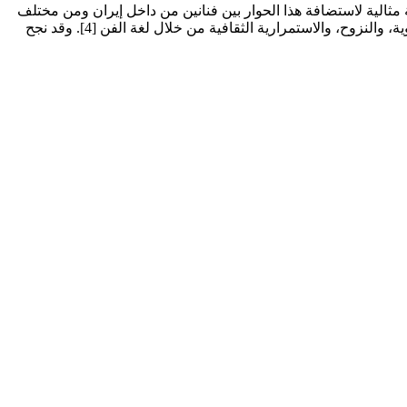
ية مثالية لاستضافة هذا الحوار بين فنانين من داخل إيران ومن مختلف
أنحاء العالم [2, 4]. حمل المعرض على عاتقه "وزنًا تنسيقيًا كبيرًا"، كما أشارت مجلة "فاد"، حيث سعى إلى استكشاف مفاهيم معقدة مثل الهوية، والنزوح، والاستمرارية الثقافية من خلال لغة الفن [4]. وقد نجح