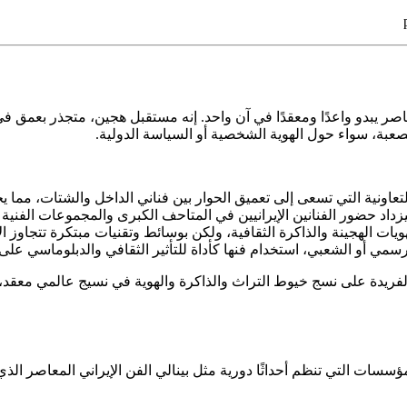
لمعاصر يبدو واعدًا ومعقدًا في آن واحد. إنه مستقبل هجين، متجذر بع
صعبة، سواء حول الهوية الشخصية أو السياسة الدولية.
اونية التي تسعى إلى تعميق الحوار بين فناني الداخل والشتات، مما يخل
يزداد حضور الفنانين الإيرانيين في المتاحف الكبرى والمجموعات الفنية
 الهجينة والذاكرة الثقافية، ولكن بوسائط وتقنيات مبتكرة تتجاوز الأ
ي أو الشعبي، استخدام فنها كأداة للتأثير الثقافي والدبلوماسي على ا
لفريدة على نسج خيوط التراث والذاكرة والهوية في نسيج عالمي معقد، مق
ؤسسات التي تنظم أحداثًا دورية مثل بينالي الفن الإيراني المعاصر الذ