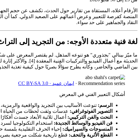
المنصة كفرصة للتعبير وعرض أعمالهم على الصعيد الدولي. كما أن الحضو
النقاد والجماهير على حد سواء.
لغة فنية متعددة الأوجه: من التجريد إلى التراث
ما ميّز بينالي "بجذوري" هو تنوعه المذهل. لم يقتصر المعرض على شكل ف
بين الماضي والحاضر، وكأنه يطرح سؤالًا بصريًا حول كيفية تغذية الجذور
Recommendation series
·
ایمان عمید · CC BY-SA 3.0
أشكال التعبير الفني في المعرض
الرسم:
تنوعت الأساليب بين التجريد والواقعية والرمزية،
التصوير الفوتوغرافي:
عدسات وثقت لحظات من الحياة الي
النحت والفن التركيبي:
أعمال ثلاثية الأبعاد جسدت أفكارًا
فن الفيديو والوسائط الجديدة:
استخدام التكنولوجيا لسرد
المنسوجات والسيراميك:
إحياء الحرف التقليدية بلمسة حد
القطع الأثرية والتحف:
قطع تاريخية شكلت مرجعية بصرية 