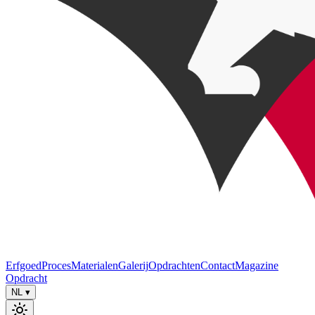
Erfgoed
Proces
Materialen
Galerij
Opdrachten
Contact
Magazine
Opdracht
NL
▾