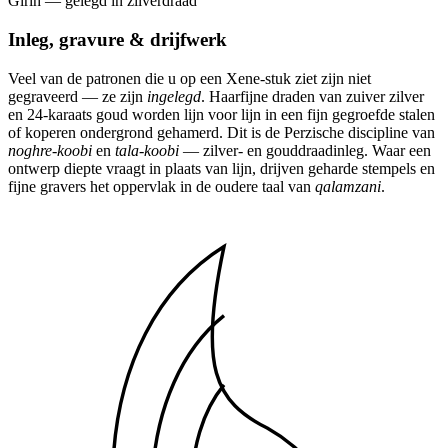
Girih — gelegd in zilverdraad
Inleg, gravure & drijfwerk
Veel van de patronen die u op een Xene-stuk ziet zijn niet
gegraveerd — ze zijn
ingelegd
. Haarfijne draden van zuiver zilver
en 24-karaats goud worden lijn voor lijn in een fijn gegroefde stalen
of koperen ondergrond gehamerd. Dit is de Perzische discipline van
noghre-koobi
en
tala-koobi
— zilver- en gouddraadinleg. Waar een
ontwerp diepte vraagt in plaats van lijn, drijven geharde stempels en
fijne gravers het oppervlak in de oudere taal van
qalamzani
.