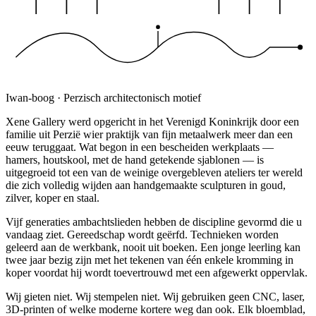
Iwan-boog · Perzisch architectonisch motief
Xene Gallery werd opgericht in het Verenigd Koninkrijk door een
familie uit Perzië wier praktijk van fijn metaalwerk meer dan een
eeuw teruggaat. Wat begon in een bescheiden werkplaats —
hamers, houtskool, met de hand getekende sjablonen — is
uitgegroeid tot een van de weinige overgebleven ateliers ter wereld
die zich volledig wijden aan
handgemaakte
sculpturen in goud,
zilver, koper en staal.
Vijf generaties ambachtslieden hebben de discipline gevormd die u
vandaag ziet. Gereedschap wordt geërfd. Technieken worden
geleerd aan de werkbank, nooit uit boeken. Een jonge leerling kan
twee jaar bezig zijn met het tekenen van één enkele kromming in
koper voordat hij wordt toevertrouwd met een afgewerkt oppervlak.
Wij gieten niet. Wij stempelen niet. Wij gebruiken geen CNC, laser,
3D-printen of welke moderne kortere weg dan ook. Elk bloemblad,