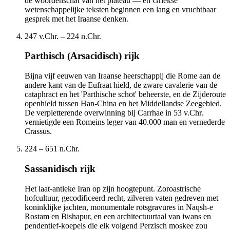
de woordenschat van het plateau — en Griekse
wetenschappelijke teksten beginnen een lang en vruchtbaar
gesprek met het Iraanse denken.
247 v.Chr. – 224 n.Chr.
Parthisch (Arsacidisch) rijk
Bijna vijf eeuwen van Iraanse heerschappij die Rome aan de
andere kant van de Eufraat hield, de zware cavalerie van de
cataphract en het 'Parthische schot' beheerste, en de Zijderoute
openhield tussen Han-China en het Middellandse Zeegebied.
De verpletterende overwinning bij Carrhae in 53 v.Chr.
vernietigde een Romeins leger van 40.000 man en vernederde
Crassus.
224 – 651 n.Chr.
Sassanidisch rijk
Het laat-antieke Iran op zijn hoogtepunt. Zoroastrische
hofcultuur, gecodificeerd recht, zilveren vaten gedreven met
koninklijke jachten, monumentale rotsgravures in Naqsh-e
Rostam en Bishapur, en een architectuurtaal van iwans en
pendentief-koepels die elk volgend Perzisch moskee zou