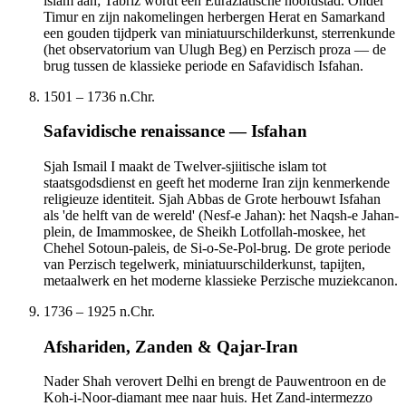
islam aan; Tabriz wordt een Euraziatische hoofdstad. Onder
Timur en zijn nakomelingen herbergen Herat en Samarkand
een gouden tijdperk van miniatuurschilderkunst, sterrenkunde
(het observatorium van Ulugh Beg) en Perzisch proza — de
brug tussen de klassieke periode en Safavidisch Isfahan.
1501 – 1736 n.Chr.
Safavidische renaissance — Isfahan
Sjah Ismail I maakt de Twelver-sjiitische islam tot
staatsgodsdienst en geeft het moderne Iran zijn kenmerkende
religieuze identiteit. Sjah Abbas de Grote herbouwt Isfahan
als 'de helft van de wereld' (Nesf-e Jahan): het Naqsh-e Jahan-
plein, de Imammoskee, de Sheikh Lotfollah-moskee, het
Chehel Sotoun-paleis, de Si-o-Se-Pol-brug. De grote periode
van Perzisch tegelwerk, miniatuurschilderkunst, tapijten,
metaalwerk en het moderne klassieke Perzische muziekcanon.
1736 – 1925 n.Chr.
Afshariden, Zanden & Qajar-Iran
Nader Shah verovert Delhi en brengt de Pauwentroon en de
Koh-i-Noor-diamant mee naar huis. Het Zand-intermezzo