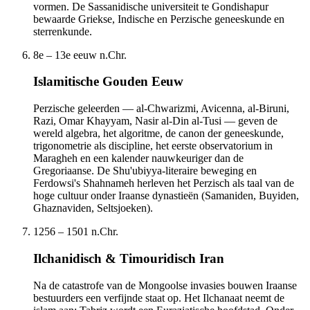
vormen. De Sassanidische universiteit te Gondishapur
bewaarde Griekse, Indische en Perzische geneeskunde en
sterrenkunde.
8e – 13e eeuw n.Chr.
Islamitische Gouden Eeuw
Perzische geleerden — al-Chwarizmi, Avicenna, al-Biruni,
Razi, Omar Khayyam, Nasir al-Din al-Tusi — geven de
wereld algebra, het algoritme, de canon der geneeskunde,
trigonometrie als discipline, het eerste observatorium in
Maragheh en een kalender nauwkeuriger dan de
Gregoriaanse. De Shu'ubiyya-literaire beweging en
Ferdowsi's Shahnameh herleven het Perzisch als taal van de
hoge cultuur onder Iraanse dynastieën (Samaniden, Buyiden,
Ghaznaviden, Seltsjoeken).
1256 – 1501 n.Chr.
Ilchanidisch & Timouridisch Iran
Na de catastrofe van de Mongoolse invasies bouwen Iraanse
bestuurders een verfijnde staat op. Het Ilchanaat neemt de