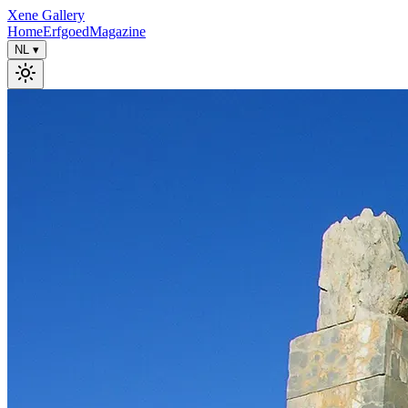
Xene Gallery
Home
Erfgoed
Magazine
NL
▾