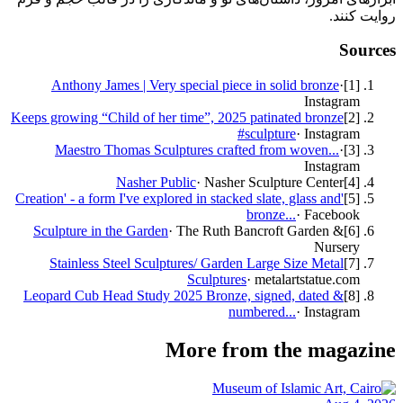
روایت کنند.
Sources
Anthony James | Very special piece in solid bronze
·
]
1
[
Instagram
Keeps growing “Child of her time”, 2025 patinated bronze
]
2
[
#sculpture
·
Instagram
Maestro Thomas Sculptures crafted from woven...
·
]
3
[
Instagram
Nasher Public
·
Nasher Sculpture Center
]
4
[
'Creation' - a form I've explored in stacked slate, glass and
]
5
[
bronze...
·
Facebook
Sculpture in the Garden
·
The Ruth Bancroft Garden &
]
6
[
Nursery
Stainless Steel Sculptures/ Garden Large Size Metal
]
7
[
Sculptures
·
metalartstatue.com
Leopard Cub Head Study 2025 Bronze, signed, dated &
]
8
[
numbered...
·
Instagram
More from the magazine