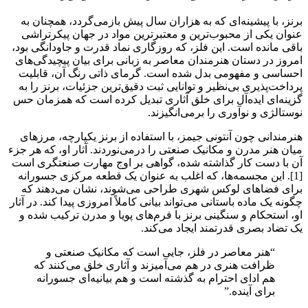
برنز، با پیشینه‌ای که به هزاران سال پیش بازمی‌گردد، همچنان به
عنوان یکی از محبوب‌ترین و معتبرترین مواد در جهان پیکرتراشی
باقی مانده است. این فلز، که روزگاری نماد قدرت و جاودانگی بود،
امروز در دستان هنرمندان معاصر به زبانی برای بیان پیچیدگی‌های
احساسی و مفهومی بدل شده است. گرمای ذاتی رنگ آن، قابلیت
پرداخت‌پذیری بی‌نظیر و توانایی ثبت دقیق‌ترین جزئیات، برنز را به
گزینه‌ای ایده‌آل برای خلق آثاری تبدیل کرده است که همزمان حس
نوستالژی و نوآوری را برمی‌انگیزند.
هنرمندانی چون آنتونی جیمز، با استفاده از برنز یکپارچه، مرزهای
میان هنر مدرن و مکانیک صنعتی را درمی‌نوردند. آثار او، که هر جزء
آن با دست کار گذاشته شده، گواهی بر اوج مهارت صنعتگری است
[1]. این مجسمه‌ها، که اغلب به عنوان یک قطعه مرکزی جسورانه
برای فضاهای لوکس شهری طراحی می‌شوند، نشان می‌دهند که
چگونه یک ماده باستانی می‌تواند بیانی کاملاً امروزی پیدا کند. در آثار
او، استحکام و سنگینی برنز با فرم‌های پویا و مدرن ترکیب شده و
یک تضاد بصری قدرتمند ایجاد می‌کند.
“
هنر معاصر در فلز، جایی است که مکانیک صنعتی و
ظرافت هنری در هم می‌آمیزند و آثاری خلق می‌کنند که
هم ادای احترام به گذشته است و هم بیانیه‌ای جسورانه
برای آینده.
”