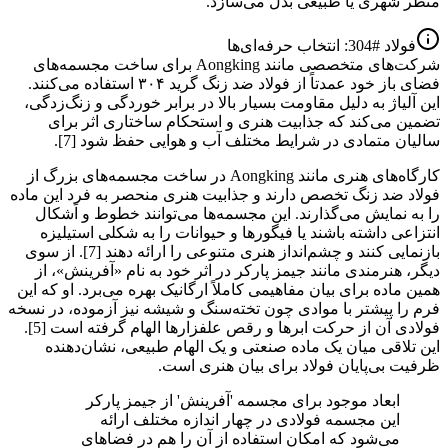
منظر شهری یا طبیعی بدل می‌سازد.
فولاد #304: انتخاب حرفه‌ای‌ها
شرکت‌های متخصصی مانند Aongking برای ساخت مجسمه‌های
فضای باز خود عمدتاً از فولاد ضد زنگ گرید ۳۰۴ استفاده می‌کنند.
این آلیاژ به دلیل مقاومت بسیار بالا در برابر خوردگی و زنگ‌زدگی،
تضمین می‌کند که جذابیت هنری و استحکام ساختاری اثر برای
سالیان متمادی در شرایط مختلف آب و هوایی حفظ شود [7].
کارگاه‌های هنری مانند Aongking در ساخت مجسمه‌های بزرگ از
فولاد ضد زنگ تخصص دارند و جذابیت هنری منحصر به فرد این ماده
را به نمایش می‌گذارند. این مجسمه‌ها می‌توانند خطوط و اَشکال
انتزاعی داشته باشند یا فیگورها و حیوانات را به شکلی استیلیزه
بازنمایی کنند و چشم‌انداز هنری متنوعی را ارائه دهند [7]. از سوی
دیگر، هنرمندی مانند جیمز پارکر در اثر خود به نام «آفرینش»، از
همین ماده برای بیان مفاهیمی کاملاً ارگانیک بهره می‌برد. او که این
فرم را پیشتر با موادی چون تخته‌سنگ و شیشه نیز آزموده، در نسخه
فولادی آن از حرکت ابرها و رقص علفزارها الهام گرفته است [5].
این تلاقی میان یک ماده صنعتی و یک الهام طبیعی، نشان‌دهنده
ظرفیت بی‌پایان فولاد برای بیان هنری است.
ابعاد موجود برای مجسمه 'آفرینش' از جیمز پارکر
این مجسمه فولادی در چهار اندازه مختلف ارائه
می‌شود که امکان استفاده از آن را هم در فضاهای