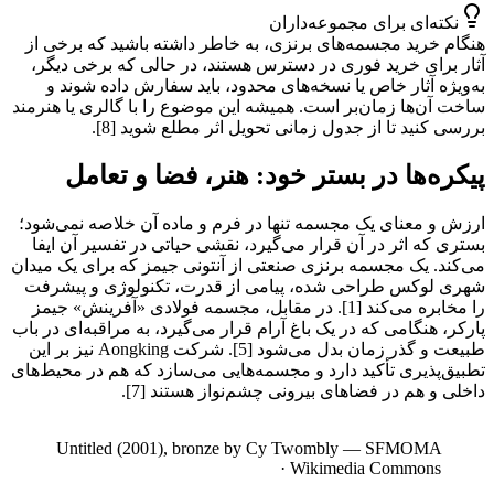
نکته‌ای برای مجموعه‌داران
هنگام خرید مجسمه‌های برنزی، به خاطر داشته باشید که برخی از
آثار برای خرید فوری در دسترس هستند، در حالی که برخی دیگر،
به‌ویژه آثار خاص یا نسخه‌های محدود، باید سفارش داده شوند و
ساخت آن‌ها زمان‌بر است. همیشه این موضوع را با گالری یا هنرمند
بررسی کنید تا از جدول زمانی تحویل اثر مطلع شوید [8].
پیکره‌ها در بستر خود: هنر، فضا و تعامل
ارزش و معنای یک مجسمه تنها در فرم و ماده آن خلاصه نمی‌شود؛
بستری که اثر در آن قرار می‌گیرد، نقشی حیاتی در تفسیر آن ایفا
می‌کند. یک مجسمه برنزی صنعتی از آنتونی جیمز که برای یک میدان
شهری لوکس طراحی شده، پیامی از قدرت، تکنولوژی و پیشرفت
را مخابره می‌کند [1]. در مقابل، مجسمه فولادی «آفرینش» جیمز
پارکر، هنگامی که در یک باغ آرام قرار می‌گیرد، به مراقبه‌ای در باب
طبیعت و گذر زمان بدل می‌شود [5]. شرکت Aongking نیز بر این
تطبیق‌پذیری تأکید دارد و مجسمه‌هایی می‌سازد که هم در محیط‌های
داخلی و هم در فضاهای بیرونی چشم‌نواز هستند [7].
Untitled (2001), bronze by Cy Twombly — SFMOMA
·
Wikimedia Commons