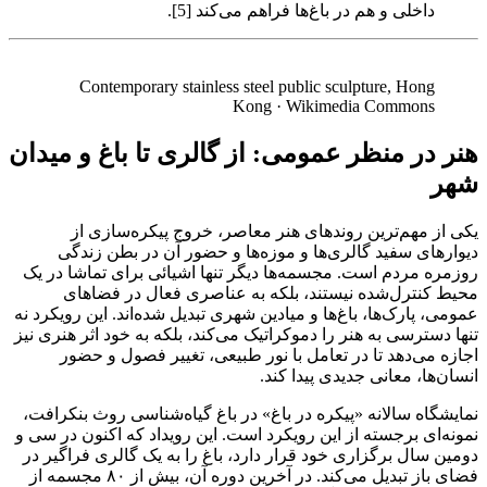
داخلی و هم در باغ‌ها فراهم می‌کند [5].
Contemporary stainless steel public sculpture, Hong
Kong
·
Wikimedia Commons
هنر در منظر عمومی: از گالری تا باغ و میدان
شهر
یکی از مهم‌ترین روندهای هنر معاصر، خروج پیکره‌سازی از
دیوارهای سفید گالری‌ها و موزه‌ها و حضور آن در بطن زندگی
روزمره مردم است. مجسمه‌ها دیگر تنها اشیائی برای تماشا در یک
محیط کنترل‌شده نیستند، بلکه به عناصری فعال در فضاهای
عمومی، پارک‌ها، باغ‌ها و میادین شهری تبدیل شده‌اند. این رویکرد نه
تنها دسترسی به هنر را دموکراتیک می‌کند، بلکه به خود اثر هنری نیز
اجازه می‌دهد تا در تعامل با نور طبیعی، تغییر فصول و حضور
انسان‌ها، معانی جدیدی پیدا کند.
نمایشگاه سالانه «پیکره در باغ» در باغ گیاه‌شناسی روث بنکرافت،
نمونه‌ای برجسته از این رویکرد است. این رویداد که اکنون در سی و
دومین سال برگزاری خود قرار دارد، باغ را به یک گالری فراگیر در
فضای باز تبدیل می‌کند. در آخرین دوره آن، بیش از ۸۰ مجسمه از