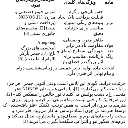
ماده
ویژگی‌های کلیدی
نمونه
حس تاریخی و گرم،
آنتونی جیمز (صنعتی و
قابلیت پرداخت بالا، ایجاد
مدرن) [1], NONOS
برنز
پتینه‌های رنگی متنوع،
(پرداخت دستی و
مناسب برای جزئیات
پتینه) [2], مجسمه‌های
دقیق.
جانوری سنتی [8]
ظاهر مدرن و صیقلی،
Aongking
فولاد
مقاومت بالا در برابر
(مجسمه‌های بزرگ
ضد
خوردگی، سطوح آینه‌ای و
باغ) [7], جیمز پارکر
زنگ
بازتابنده، مناسب برای
(الهام از طبیعت) [5]
آثار بزرگ در فضای باز.
انتخاب ماده اولیه، تأثیر عمیقی بر زیبایی‌شناسی، دوام
و پیام نهایی اثر هنری دارد.
جزئیات فرآیند، گویای این تلاش است. وقتی آنتونی جیمز «هر جزء
را با دست کار می‌گذارد» [1]، یا وقتی هنرمندان NONOS «هر
منحنی را با دست پولیش می‌کنند تا نور خالص را منعکس کند» [2]،
این صرفاً یک کار فنی نیست، بلکه نوعی مراقبه و تزریق انرژی
هنرمند به درون اثر است. به همین ترتیب، تکنیک «فلز بافته‌شده» که
توسط هنرمندانی چون استاد توماس به کار می‌رود، فلز سرد و
سخت را به ماده‌ای نرم و انعطاف‌پذیر مانند پارچه تبدیل می‌کند و
فرم‌های فیگوراتیو و انتزاعی شگفت‌انگیزی می‌آفریند [3].