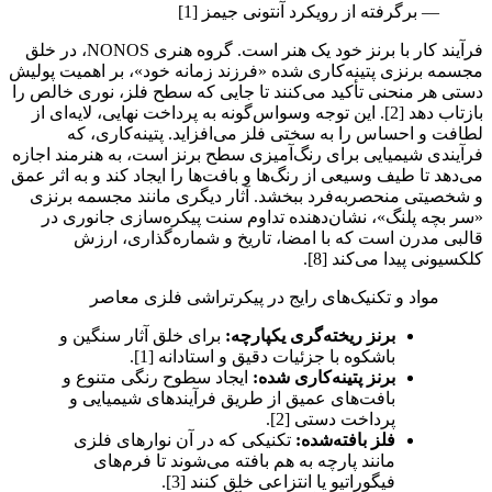
—
برگرفته از رویکرد آنتونی جیمز [1]
فرآیند کار با برنز خود یک هنر است. گروه هنری NONOS، در خلق
مجسمه برنزی پتینه‌کاری شده «فرزند زمانه خود»، بر اهمیت پولیش
دستی هر منحنی تأکید می‌کنند تا جایی که سطح فلز، نوری خالص را
بازتاب دهد [2]. این توجه وسواس‌گونه به پرداخت نهایی، لایه‌ای از
لطافت و احساس را به سختی فلز می‌افزاید. پتینه‌کاری، که
فرآیندی شیمیایی برای رنگ‌آمیزی سطح برنز است، به هنرمند اجازه
می‌دهد تا طیف وسیعی از رنگ‌ها و بافت‌ها را ایجاد کند و به اثر عمق
و شخصیتی منحصربه‌فرد ببخشد. آثار دیگری مانند مجسمه برنزی
«سر بچه پلنگ»، نشان‌دهنده تداوم سنت پیکره‌سازی جانوری در
قالبی مدرن است که با امضا، تاریخ و شماره‌گذاری، ارزش
کلکسیونی پیدا می‌کند [8].
مواد و تکنیک‌های رایج در پیکرتراشی فلزی معاصر
برنز ریخته‌گری یکپارچه:
برای خلق آثار سنگین و
باشکوه با جزئیات دقیق و استادانه [1].
برنز پتینه‌کاری شده:
ایجاد سطوح رنگی متنوع و
بافت‌های عمیق از طریق فرآیندهای شیمیایی و
پرداخت دستی [2].
فلز بافته‌شده:
تکنیکی که در آن نوارهای فلزی
مانند پارچه به هم بافته می‌شوند تا فرم‌های
فیگوراتیو یا انتزاعی خلق کنند [3].