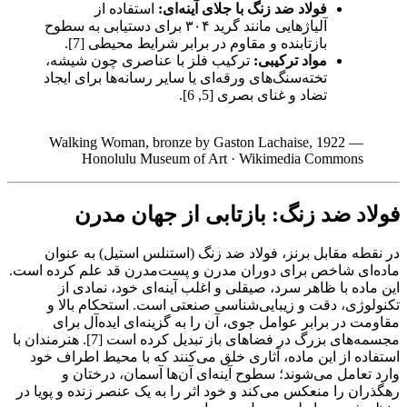
فولاد ضد زنگ با جلای آینه‌ای:
استفاده از
آلیاژهایی مانند گرید ۳۰۴ برای دستیابی به سطوح
بازتابنده و مقاوم در برابر شرایط محیطی [7].
مواد ترکیبی:
ترکیب فلز با عناصری چون شیشه،
تخته‌سنگ‌های ورقه‌ای یا سایر رسانه‌ها برای ایجاد
تضاد و غنای بصری [5, 6].
Walking Woman, bronze by Gaston Lachaise, 1922 —
Honolulu Museum of Art
·
Wikimedia Commons
فولاد ضد زنگ: بازتابی از جهان مدرن
در نقطه مقابل برنز، فولاد ضد زنگ (استنلس استیل) به عنوان
ماده‌ای شاخص برای دوران مدرن و پست‌مدرن قد علم کرده است.
این ماده با ظاهر سرد، صیقلی و اغلب آینه‌ای خود، نمادی از
تکنولوژی، دقت و زیبایی‌شناسی صنعتی است. استحکام بالا و
مقاومت در برابر عوامل جوی، آن را به گزینه‌ای ایده‌آل برای
مجسمه‌های بزرگ در فضاهای باز تبدیل کرده است [7]. هنرمندان با
استفاده از این ماده، آثاری خلق می‌کنند که با محیط اطراف خود
وارد تعامل می‌شوند؛ سطوح آینه‌ای آن‌ها آسمان، درختان و
رهگذران را منعکس می‌کند و خود اثر را به یک عنصر زنده و پویا در