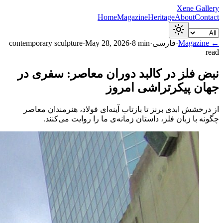
Xene Gallery
Home
Magazine
Heritage
About
Contact
← Magazine
·
فارسی
·
min
8
·
May 28, 2026
·
contemporary sculpture
read
نبض فلز در کالبد دوران معاصر: سفری در
جهان پیکرتراشی امروز
از درخشش ابدی برنز تا بازتاب آینه‌ای فولاد، هنرمندان معاصر
چگونه با زبان فلز، داستان زمانه‌ی ما را روایت می‌کنند.