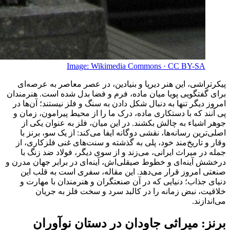
Image:
Wikimedia Commons · CC BY-SA
پیکرتراشی، این هنر دیرپا و بنیادین، در عصر معاصر به عرصه‌ای
برای گفتگویی پویا میان ماده، فرم و فضا بدل شده است. هنرمندان
امروز دیگر تنها به دنبال شکل دادن به سنگ و فلز نیستند؛ آن‌ها در
پی آنند که با دستکاری ماده، درک ما را از محیط پیرامون، زمان و
جوهر اشیاء به چالش بکشند. در این میان، فلز به عنوان یکی از
اصلی‌ترین رسانه‌ها، نقشی دوگانه ایفا می‌کند: از یک سو، برنز با
وقار و تاریخ‌مند خود، پلی به گذشته و سنت‌های غنی فلزکاری، از
جمله در میراث ایرانی، می‌زند و از سوی دیگر، فولاد ضد زنگ با
درخشش آینه‌ای و خطوط صیقلی‌اش، آینه‌ای در برابر جهان مدرن و
صنعتی امروز قرار می‌دهد. این مقاله، سفری است به قلب این
دنیای جذاب؛ دنیایی که در آن صنعتگران و هنرمندان با مهارت و
خلاقیت، نبض زمانه را در کالبد سرد و سخت فلز به جریان
می‌اندازند.
برنز: میراثی جاودان در دستان نوآوران