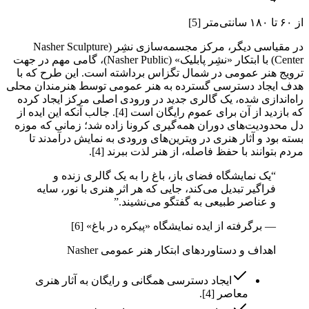
از ۶۰ تا ۱۸۰ سانتی‌متر [5]
در مقیاسی دیگر، مرکز مجسمه‌سازی نشِر (Nasher Sculpture
Center) با ابتکار «نشِر پابلیک» (Nasher Public)، گامی مهم در جهت
ترویج هنر عمومی در شمال تگزاس برداشته است. این طرح که با
هدف ایجاد دسترسی گسترده به هنر عمومی توسط هنرمندان محلی
راه‌اندازی شده، یک گالری جدید در ورودی اصلی مرکز ایجاد کرده
که بازدید از آن برای عموم رایگان است [4]. جالب آنکه این ایده از
دل محدودیت‌های دوران همه‌گیری کرونا زاده شد؛ زمانی که موزه
بسته بود و آثار هنری در ویترین‌های ورودی به نمایش درآمدند تا
مردم بتوانند با حفظ فاصله، از هنر لذت ببرند [4].
“
یک نمایشگاه فضای باز، باغ را به یک گالری زنده و
فراگیر تبدیل می‌کند، جایی که هر اثر هنری با نور، سایه
و عناصر طبیعی به گفتگو می‌نشیند.
”
—
برگرفته از ایده نمایشگاه «پیکره در باغ» [6]
اهداف و دستاوردهای ابتکار هنر عمومی Nasher
ایجاد دسترسی همگانی و رایگان به آثار هنری
معاصر [4].