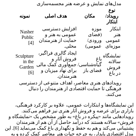
مدل‌های نمایش و عرضه هنر مجسمه‌سازی
نوع
رویداد/
مکان
هدف اصلی
نمونه
ابتکار
ابتکار
موزه
افزایش دسترسی
Nasher
هنر
(فضای
عمومی به هنر و
Public
عمومی
ورودی/
حمایت از هنرمندان
[4]
موزه‌ای
عمومی)
محلی.
ایجاد گالری فراگیر،
نمایشگاه
Sculpture
باغ
فروش آثار و
سالانه
in the
گیاه‌شناسی/
جمع‌آوری کمک مالی
Garden
فروش
فضای باز
برای نهاد میزبان و
[6]
در باغ
هنرمندان.
رویدادهای هنری معاصر، اهداف متنوعی از دسترسی
فرهنگی تا حمایت اقتصادی از هنرمندان را دنبال
می‌کنند.
این نمایشگاه‌ها و ابتکارات عمومی، علاوه بر کارکرد فرهنگی،
بازاری برای عرضه و فروش آثار هنری نیز فراهم می‌کنند.
رویدادهایی مانند «پیکره در باغ» به طور مشخص یک «نمایشگاه و
فروش» سالانه هستند که درآمد حاصل از آن هم از هنرمندان
پشتیبانی می‌کند و هم به حفظ و نگهداری باغ کمک می‌نماید [6]. این
مدل اقتصادی پایدار، به چرخه حیات هنر معاصر کمک کرده و به